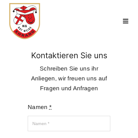
Zum
Inhalt
Togg
springen
Navi
Start
Kontaktieren Sie uns
Der Verein
Schreiben Sie uns ihr
Anliegen, wir freuen uns auf
Gruppen
Fragen und Anfragen
Namen
*
Kalender
Session