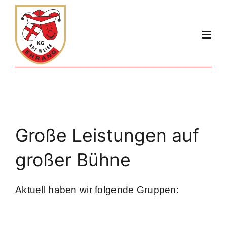
Zum
Inhalt
Togg
springen
Navi
Start
Der Verein
Große Leistungen auf
Gruppen
großer Bühne
Kalender
Aktuell haben wir folgende Gruppen:
Session