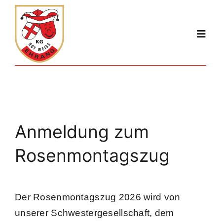
Zum
Inhalt
Togg
springen
Navi
Start
Der Verein
Anmeldung zum
Gruppen
Rosenmontagszug
Kalender
Der Rosenmontagszug 2026 wird von
Session
unserer Schwestergesellschaft, dem