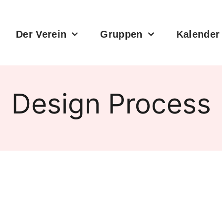
Der Verein
Gruppen
Kalender
Design Process
Unsere Chronik
Die Großen
Wer wir sind und wo wir
herkommen