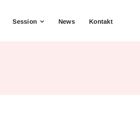
Session
News
Kontakt
Die Akteure im Hintergrund
Unsere Kultur
Unsere Aktiven die zum Gelingen
Unsere Karnevalskultur
unserer Veranstaltungen beitragen